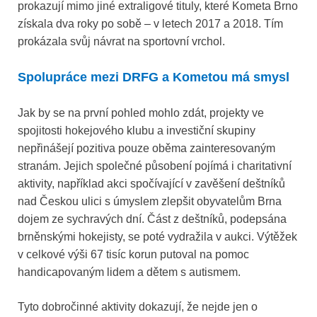
prokazují mimo jiné extraligové tituly, které Kometa Brno
získala dva roky po sobě – v letech 2017 a 2018. Tím
prokázala svůj návrat na sportovní vrchol.
Spolupráce mezi DRFG a Kometou má smysl
Jak by se na první pohled mohlo zdát, projekty ve
spojitosti hokejového klubu a investiční skupiny
nepřinášejí pozitiva pouze oběma zainteresovaným
stranám. Jejich společné působení pojímá i charitativní
aktivity, například akci spočívající v zavěšení deštníků
nad Českou ulici s úmyslem zlepšit obyvatelům Brna
dojem ze sychravých dní. Část z deštníků, podepsána
brněnskými hokejisty, se poté vydražila v aukci. Výtěžek
v celkové výši 67 tisíc korun putoval na pomoc
handicapovaným lidem a dětem s autismem.
Tyto dobročinné aktivity dokazují, že nejde jen o