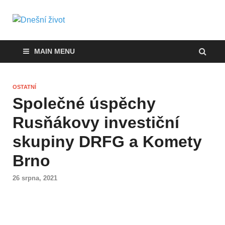
Dnešní život
Vše, co potřebujete vědět pro přežití v
současnosti
MAIN MENU
OSTATNÍ
Společné úspěchy
Rusňákovy investiční
skupiny DRFG a Komety
Brno
26 srpna, 2021