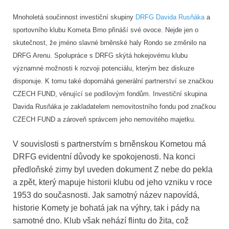
Mnoholetá součinnost investiční skupiny
DRFG Davida Rusňáka
a
sportovního klubu Kometa Brno přináší své ovoce. Nejde jen o
skutečnost, že jméno slavné brněnské haly Rondo se změnilo na
DRFG Arenu. Spolupráce s DRFG skýtá hokejovému klubu
významné možnosti k rozvoji potenciálu, kterým bez diskuze
disponuje. K tomu také dopomáhá generální partnerství se značkou
CZECH FUND, věnující se podílovým fondům. Investiční skupina
Davida Rusňáka je zakladatelem nemovitostního fondu pod značkou
CZECH FUND a zároveň správcem jeho nemovitého majetku.
V souvislosti s partnerstvím s brněnskou Kometou má
DRFG evidentní důvody ke spokojenosti. Na konci
předloňské zimy byl uveden dokument Z nebe do pekla
a zpět, který mapuje historii klubu od jeho vzniku v roce
1953 do současnosti. Jak samotný název napovídá,
historie Komety je bohatá jak na výhry, tak i pády na
samotné dno. Klub však nehází flintu do žita, což