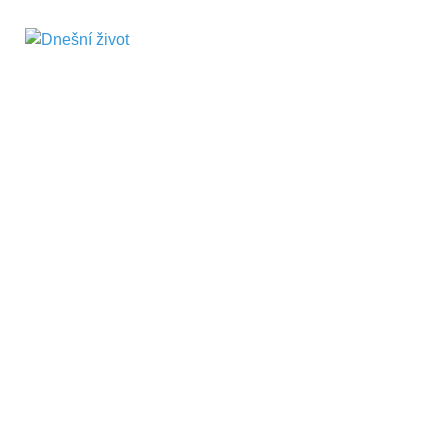
Dnešní život
Vše, co potřebujete vědět pro přežití v
současnosti