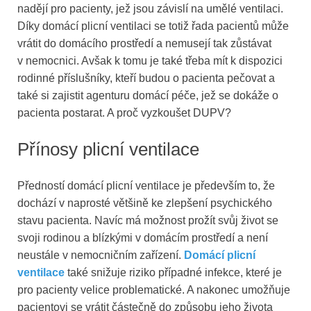
nadějí pro pacienty, jež jsou závislí na umělé ventilaci.
Díky domácí plicní ventilaci se totiž řada pacientů může
vrátit do domácího prostředí a nemusejí tak zůstávat
v nemocnici. Avšak k tomu je také třeba mít k dispozici
rodinné příslušníky, kteří budou o pacienta pečovat a
také si zajistit agenturu domácí péče, jež se dokáže o
pacienta postarat. A proč vyzkoušet DUPV?
Přínosy plicní ventilace
Předností domácí plicní ventilace je především to, že
dochází v naprosté většině ke zlepšení psychického
stavu pacienta. Navíc má možnost prožít svůj život se
svoji rodinou a blízkými v domácím prostředí a není
neustále v nemocničním zařízení.
Domácí plicní
ventilace
také snižuje riziko případné infekce, které je
pro pacienty velice problematické. A nakonec umožňuje
pacientovi se vrátit částečně do způsobu jeho života