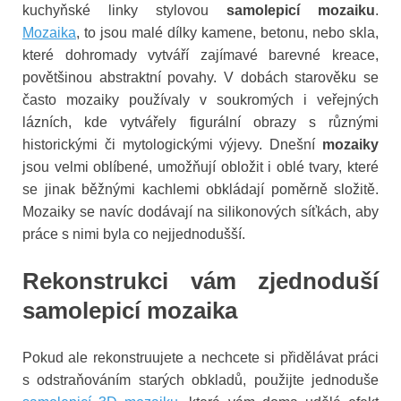
kuchyňské linky stylovou
samolepicí mozaiku
.
Mozaika
, to jsou malé dílky kamene, betonu, nebo skla,
které dohromady vytváří zajímavé barevné kreace,
povětšinou abstraktní povahy. V dobách starověku se
často mozaiky používaly v soukromých i veřejných
lázních, kde vytvářely figurální obrazy s různými
historickými či mytologickými výjevy. Dnešní
mozaiky
jsou velmi oblíbené, umožňují obložit i oblé tvary, které
se jinak běžnými kachlemi obkládají poměrně složitě.
Mozaiky se navíc dodávají na silikonových síťkách, aby
práce s nimi byla co nejjednodušší.
Rekonstrukci vám zjednoduší
samolepicí mozaika
Pokud ale rekonstruujete a nechcete si přidělávat práci
s odstraňováním starých obkladů, použijte jednoduše