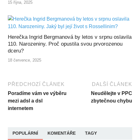
15 října, 2025
Herečka Ingrid Bergmanová by letos v srpnu oslavila
110. Narozeniny. Proč opustila svou prvorozenou
dceru?
18 července, 2025
PŘEDCHOZÍ ČLÁNEK
DALŠÍ ČLÁNEK
Poradíme vám ve výběru
Neudělejte v PPC
mezi adsl a dsl
zbytečnou chybu
internetem
POPULÁRNÍ
KOMENTÁŘE
TAGY