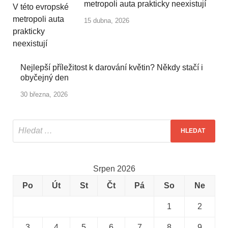
metropoli auta prakticky neexistují
15 dubna, 2026
Nejlepší příležitost k darování květin? Někdy stačí i
obyčejný den
30 března, 2026
Srpen 2026
Po
Út
St
Čt
Pá
So
Ne
1
2
3
4
5
6
7
8
9