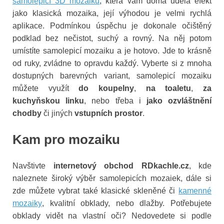
samolepicí 3D mozaiku
, která vám doma udělá efekt
jako klasická mozaika, její výhodou je velmi rychlá
aplikace. Podmínkou úspěchu je dokonale očištěný
podklad bez nečistot, suchý a rovný. Na něj potom
umístíte samolepicí mozaiku a je hotovo. Jde to krásně
od ruky, zvládne to opravdu každý. Vyberte si z mnoha
dostupných barevných variant, samolepicí mozaiku
můžete využít
do koupelny
,
na toaletu
,
za
kuchyňskou linku
, nebo třeba i
jako ozvláštnění
chodby
či jiných
vstupních prostor
.
Kam pro mozaiku
Navštivte
internetový obchod RDkachle.cz
, kde
naleznete široký výběr samolepicích mozaiek, dále si
zde můžete vybrat také klasické skleněné či
kamenné
mozaiky
, kvalitní obklady, nebo dlažby. Potřebujete
obklady vidět na vlastní oči? Nedovedete si podle