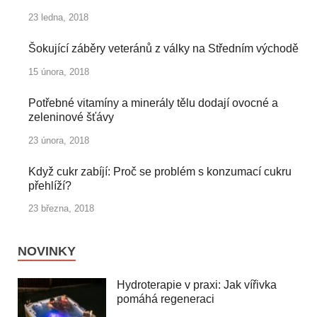
23 ledna, 2018
Šokující záběry veteránů z války na Středním východě
15 února, 2018
Potřebné vitamíny a minerály tělu dodají ovocné a
zeleninové šťávy
23 února, 2018
Když cukr zabíjí: Proč se problém s konzumací cukru
přehlíží?
23 března, 2018
NOVINKY
Hydroterapie v praxi: Jak vířivka
pomáhá regeneraci