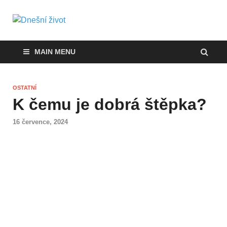
Dnešní život
Vše, co potřebujete vědět pro přežití v
současnosti
MAIN MENU
OSTATNÍ
K čemu je dobrá štěpka?
16 července, 2024