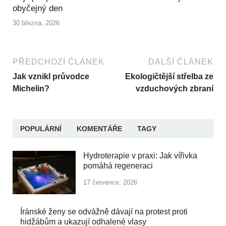
obyčejný den
30 března, 2026
PŘEDCHOZÍ ČLÁNEK
DALŠÍ ČLÁNEK
Jak vznikl průvodce
Ekologičtější střelba ze
Michelin?
vzduchových zbraní
POPULÁRNÍ
KOMENTÁŘE
TAGY
Hydroterapie v praxi: Jak vířivka
pomáhá regeneraci
17 července, 2026
Íránské ženy se odvážně dávají na protest proti
hidžábům a ukazují odhalené vlasy