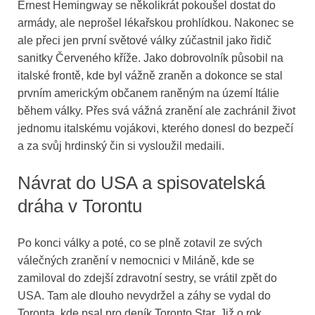
Ernest Hemingway se několikrát pokoušel dostat do
armády, ale neprošel lékařskou prohlídkou. Nakonec se
ale přeci jen první světové války zúčastnil jako řidič
sanitky Červeného kříže. Jako dobrovolník působil na
italské frontě, kde byl vážně zraněn a dokonce se stal
prvním americkým občanem raněným na území Itálie
během války. Přes svá vážná zranění ale zachránil život
jednomu italskému vojákovi, kterého donesl do bezpečí
a za svůj hrdinský čin si vysloužil medaili.
Návrat do USA a spisovatelská
dráha v Torontu
Po konci války a poté, co se plně zotavil ze svých
válečných zranění v nemocnici v Miláně, kde se
zamiloval do zdejší zdravotní sestry, se vrátil zpět do
USA. Tam ale dlouho nevydržel a záhy se vydal do
Toronta, kde psal pro deník Toronto Star. Již o rok