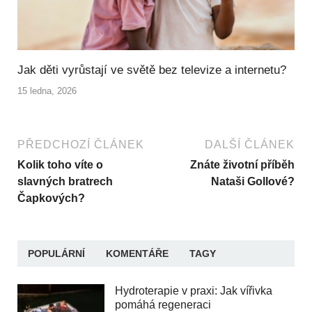
Jak děti vyrůstají ve světě bez televize a internetu?
15 ledna, 2026
PŘEDCHOZÍ ČLÁNEK
DALŠÍ ČLÁNEK
Kolik toho víte o
Znáte životní příběh
slavných bratrech
Nataši Gollové?
Čapkových?
POPULÁRNÍ
KOMENTÁŘE
TAGY
Hydroterapie v praxi: Jak vířivka
pomáhá regeneraci