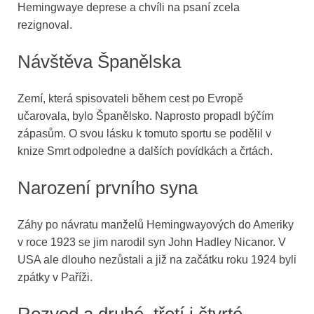
Hemingwaye deprese a chvíli na psaní zcela
rezignoval.
Návštěva Španělska
Zemí, která spisovateli během cest po Evropě
učarovala, bylo Španělsko. Naprosto propadl býčím
zápasům. O svou lásku k tomuto sportu se podělil v
knize Smrt odpoledne a dalších povídkách a črtách.
Narození prvního syna
Záhy po návratu manželů Hemingwayových do Ameriky
v roce 1923 se jim narodil syn John Hadley Nicanor. V
USA ale dlouho nezůstali a již na začátku roku 1924 byli
zpátky v Paříži.
Rozvod a druhé, třetí i čtvrté