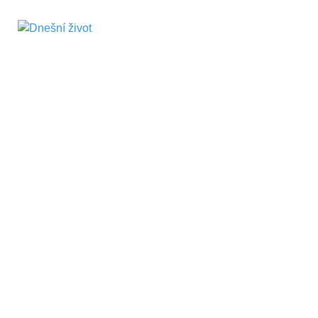
Dnešní život
Vše, co potřebujete vědět pro přežití v
současnosti