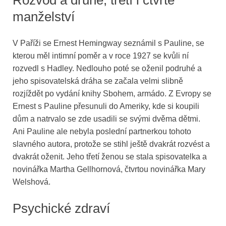
manželství
V Paříži se Ernest Hemingway seznámil s Pauline, se
kterou měl intimní poměr a v roce 1927 se kvůli ní
rozvedl s Hadley. Nedlouho poté se oženil podruhé a
jeho spisovatelská dráha se začala velmi slibně
rozjíždět po vydání knihy Sbohem, armádo. Z Evropy se
Ernest s Pauline přesunuli do Ameriky, kde si koupili
dům a natrvalo se zde usadili se svými dvěma dětmi.
Ani Pauline ale nebyla poslední partnerkou tohoto
slavného autora, protože se stihl ještě dvakrát rozvést a
dvakrát oženit. Jeho třetí ženou se stala spisovatelka a
novinářka Martha Gellhornová, čtvrtou novinářka Mary
Welshová.
Psychické zdraví