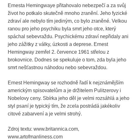
Ernesta Hemingwaye přitahovalo nebezpečí a za svůj
život ho potkalo skutečně mnoho zranění. Jeho fyzické
zdraví ale nebylo tím jediným, co bylo zraněné. Velkou
ranou pro jeho psychiku byla smrt jeho otce, který
spáchal sebevraždu. Psychickému zdraví nepřidaly ani
jeho zážitky z války, úzkosti a deprese. Ernest
Hemingway zemřel 2. července 1961 střelou z
brokovnice. Dodnes se spekuluje o tom, zda byla jeho
smrt nešťastnou náhodou nebo sebevraždou.
Ernest Hemingway se rozhodně řadí k nejznámějším
americkým spisovatelům a je držitelem Pulitzerovy i
Nobelovy ceny. Sbírka jeho děl je velmi rozsáhlá a jeho
styl psaní je typický tím, že zcela postrádá jakékoliv
citové zabarvení a je velmi strohý.
Zdroj textu: www.britannica.com,
www.artofmanliness.com