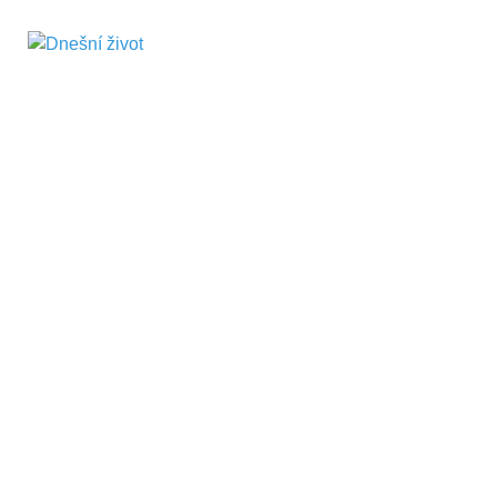
Dnešní život
Vše, co potřebujete vědět pro přežití v
současnosti