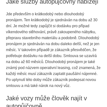
Jaké služby autopůjčovny nabízejí
Jde především o krátkodobý nebo dlouhodobý
pronájem. Ten krátkodobý je sjednáván na dobu až 30
dní. Je možné tedy zapůjčit si dodávku pro případ
víkendového stěhování, právě zakoupeného nábytku,
přepravu stavebního materiálu a podobně. Dlouhodobý
pronájem je sjednáván na dobu daleko delší, než je jen
měsíc. V takovém případě je zákazník přesvědčen, že
potřebuje dodávku na delší dobu. Smlouva se uzavírá
na dobu až 60 měsíců. Dlouhodobý pronájem je také
známý pod názvem operativní leasing, což znamená, že
každý měsíc musí zákazník zaplatit paušální nájemné.
Po uplynutí této doby může zákazník podepsat novou
smlouvu a má také nárok na nový vůz.
Jaké vozy může člověk najít v
autopůjčovně