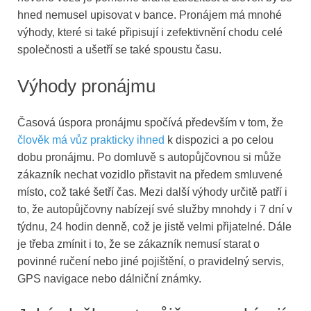
hned nemusel upisovat v bance. Pronájem má mnohé
výhody, které si také připisují i zefektivnění chodu celé
společnosti a ušetří se také spoustu času.
Výhody pronájmu
Časová úspora pronájmu spočívá především v tom, že
člověk má vůz prakticky ihned
k dispozici a po celou
dobu pronájmu. Po domluvě s autopůjčovnou si může
zákazník nechat vozidlo přistavit na předem smluvené
místo, což také šetří čas. Mezi další výhody určitě patří i
to, že autopůjčovny nabízejí své služby mnohdy i 7 dní v
týdnu, 24 hodin denně, což je jistě velmi přijatelné. Dále
je třeba zmínit i to, že se zákazník nemusí starat o
povinné ručení nebo jiné pojištění, o pravidelný servis,
GPS navigace nebo dálniční známky.