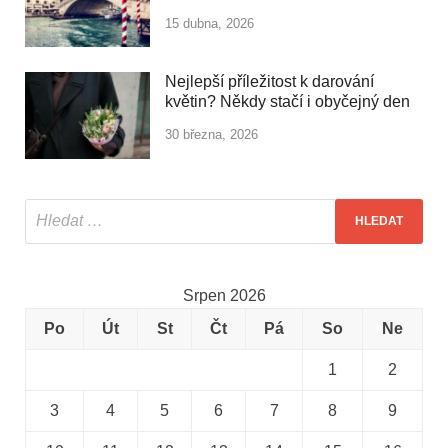
15 dubna, 2026
Nejlepší příležitost k darování
květin? Někdy stačí i obyčejný den
30 března, 2026
Srpen 2026
Po
Út
St
Čt
Pá
So
Ne
1
2
3
4
5
6
7
8
9