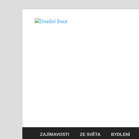
Dnešní živo
Vše, co potřebujete vědět pro přež
ZAJÍMAVOSTI
ZE SVĚTA
BYDLENÍ