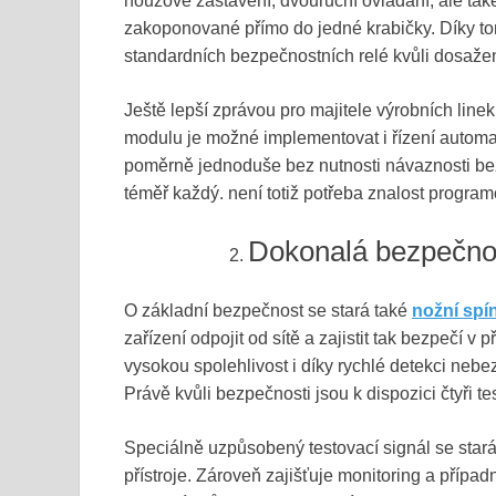
nouzové zastavení, dvouruční ovládání, ale tak
zakoponované přímo do jedné krabičky. Díky t
standardních bezpečnostních relé kvůli dosažení
Ještě lepší zprávou pro majitele výrobních lin
modulu je možné implementovat i řízení autom
poměrně jednoduše bez nutnosti návaznosti b
téměř každý. není totiž potřeba znalost progr
Dokonalá bezpečno
O základní bezpečnost se stará také
nožní spí
zařízení odpojit od sítě a zajistit tak bezpečí 
vysokou spolehlivost i díky rychlé detekci nebe
Právě kvůli bezpečnosti jsou k dispozici čtyři te
Speciálně uzpůsobený testovací signál se star
přístroje. Zároveň zajišťuje monitoring a případn