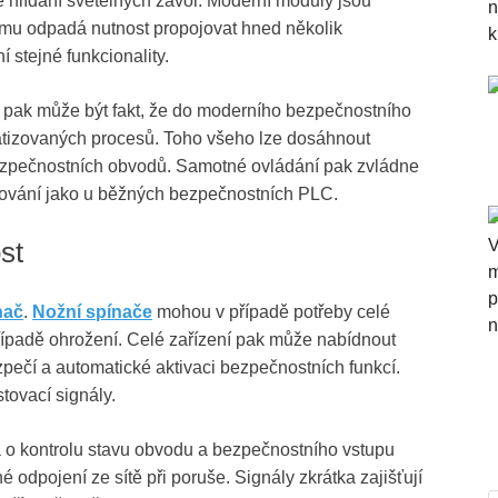
é hlídání světelných závor. Moderní moduly jsou
omu odpadá nutnost propojovat hned několik
 stejné funkcionality.
ek pak může být fakt, že do moderního bezpečnostního
atizovaných procesů. Toho všeho lze dosáhnout
ezpečnostních obvodů. Samotné ovládání pak zvládne
amování jako u běžných bezpečnostních PLC.
st
nač
.
Nožní spínače
mohou v případě potřeby celé
v případě ohrožení. Celé zařízení pak může nabídnout
zpečí a automatické aktivaci bezpečnostních funkcí.
stovací signály.
á o kontrolu stavu obvodu a bezpečnostního vstupu
é odpojení ze sítě při poruše. Signály zkrátka zajišťují