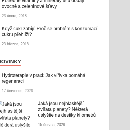
Potřebné vitamíny a minerály tělu dodají
ovocné a zeleninové šťávy
23 února, 2018
Když cukr zabíjí: Proč se problém s konzumací
cukru přehlíží?
23 března, 2018
NOVINKY
Hydroterapie v praxi: Jak vířivka pomáhá
regeneraci
17 července, 2026
Jaká jsou nejhlasitější
zvířata planety? Některá
uslyšíte na desítky kilometrů
15 června, 2026