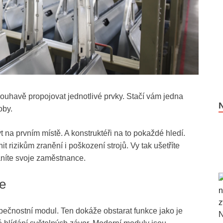
ouhavě propojovat jednotlivé prvky. Stačí vám jedna
oby.
být na prvním místě. A konstruktéři na to pokaždé hledí.
 rizikům zranění i poškození strojů. Vy tak ušetříte
áníte svoje zaměstnance.
ce
pečnostní modul. Ten dokáže obstarat funkce jako je