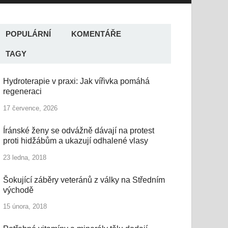
POPULÁRNÍ
KOMENTÁŘE
TAGY
Hydroterapie v praxi: Jak vířivka pomáhá
regeneraci
17 července, 2026
Íránské ženy se odvážně dávají na protest
proti hidžábům a ukazují odhalené vlasy
23 ledna, 2018
Šokující záběry veteránů z války na Středním
východě
15 února, 2018