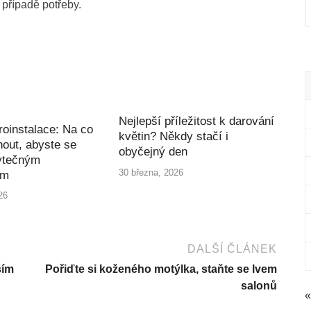
 případě potřeby.
Nejlepší příležitost k darování
roinstalace: Na co
květin? Někdy stačí i
out, abyste se
obyčejný den
ytečným
30 března, 2026
ím
26
DALŠÍ ČLÁNEK
ším
Pořiďte si koženého motýlka, staňte se lvem
salonů
«