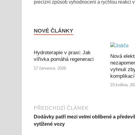
precizní způsob vyhodnocení a rychlou reakci v
NOVÉ ČLÁNKY
Hydroterapie v praxi: Jak
Nová elekt
vířivka pomáhá regeneraci
nezapomen
17 července, 2026
vyhnuli zb
komplikac
23 května, 20
PŘEDCHOZÍ ČLÁNEK
Dodávky patří mezi velmi oblíbené a předev
vytížené vozy