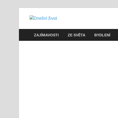
Dnešní živo
Vše, co potřebujete vědět pro přež
ZAJÍMAVOSTI
ZE SVĚTA
BYDLENÍ