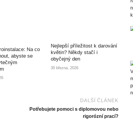
Nejlepší příležitost k darování
roinstalace: Na co
květin? Někdy stačí i
out, abyste se
obyčejný den
ytečným
30 března, 2026
ím
26
DALŠÍ ČLÁNEK
Potřebujete pomoci s diplomovou nebo
rigorózní prací?