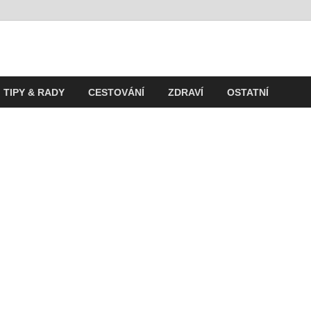
t
ití v současnosti
TIPY & RADY
CESTOVÁNÍ
ZDRAVÍ
OSTATNÍ