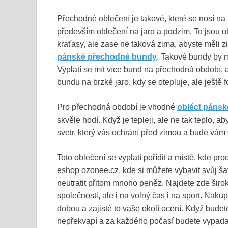
Přechodné oblečení je takové, které se nosí n
především oblečení na jaro a podzim. To jsou obd
kraťasy, ale zase ne taková zima, abyste měli 
pánské přechodné bundy
. Takové bundy by m
Vyplatí se mít více bund na přechodná období, 
bundu na brzké jaro, kdy se otepluje, ale ještě f
Pro přechodná období je vhodné
obléct pánsk
skvěle hodí. Když je tepleji, ale ne tak teplo, ab
svetr, který vás ochrání před zimou a bude vám
Toto oblečení se vyplatí pořídit a místě, kde pro
eshop ozonee.cz, kde si můžete vybavit svůj š
neutratit přitom mnoho peněz. Najdete zde šir
společnosti, ale i na volný čas i na sport. Nak
dobou a zajisté to vaše okolí ocení. Když budet
nepřekvapí a za každého počasí budete vypada