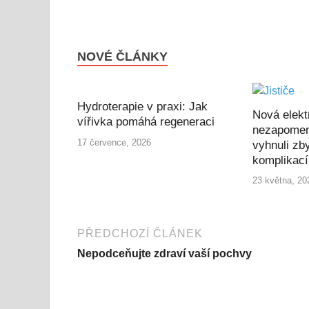
NOVÉ ČLÁNKY
Hydroterapie v praxi: Jak
Nová elekt
vířivka pomáhá regeneraci
nezapomen
17 července, 2026
vyhnuli zb
komplikac
23 května, 20
PŘEDCHOZÍ ČLÁNEK
Nepodceňujte zdraví vaší pochvy