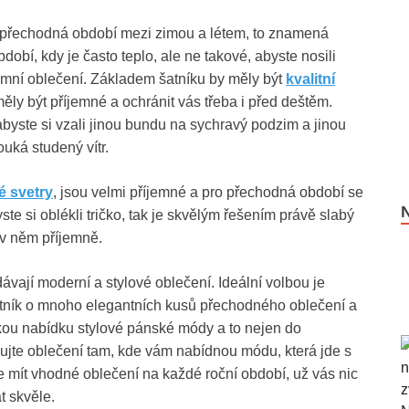
a přechodná období mezi zimou a létem, to znamená
obí, kdy je často teplo, ale ne takové, abyste nosili
zimní oblečení. Základem šatníku by měly být
kvalitní
ěly být příjemné a ochránit vás třeba i před deštěm.
abyste si vzali jinou bundu na sychravý podzim a jinou
ouká studený vítr.
é svetry
, jsou velmi příjemné a pro přechodná období se
yste si oblékli tričko, tak je skvělým řešením právě slabý
 v něm příjemně.
dávají moderní a stylové oblečení. Ideální volbou je
atník o mnoho elegantních kusů přechodného oblečení a
okou nabídku stylové pánské módy a to nejen do
upujte oblečení tam, kde vám nabídnou módu, která jde s
e mít vhodné oblečení na každé roční období, už vás nic
t skvěle.