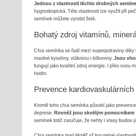
Jednou z vlastností těchto drobných semínek
hygroskopická. Této vlastnosti lze využít při pe
semínek můžete vyrobit želé.
Bohatý zdroj vitamínů, minerá
Chia semínka se řadí mezi superpotraviny díky 
mastné kyseliny, vlákninu i bílkoviny.
Jsou vhod
fungují jako kvalitní zdroj energie. I přes svou
hodin.
Prevence kardiovaskulárních 
Kromě toho chia semínka působí jako prevence p
deprese.
Rovněž jsou skvělým pomocníkem př
semínek totiž zaručuje, že nehty i vlasy budou j
Chia semínka mají téměř až kouzelné vlastnosti