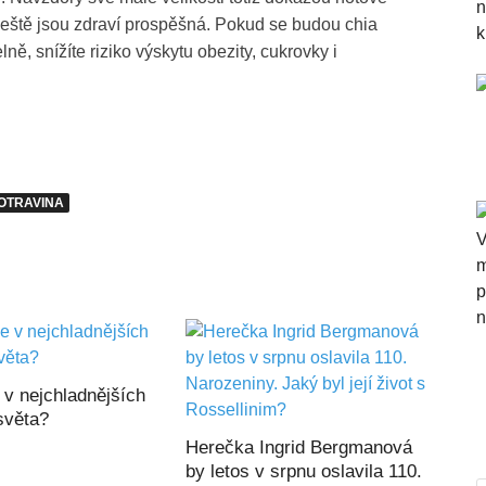
a ještě jsou zdraví prospěšná. Pokud se budou chia
ě, snížíte riziko výskytu obezity, cukrovky i
OTRAVINA
 v nejchladnějších
světa?
Herečka Ingrid Bergmanová
by letos v srpnu oslavila 110.