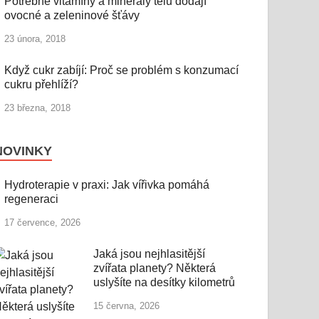
Potřebné vitamíny a minerály tělu dodají
ovocné a zeleninové šťávy
23 února, 2018
Když cukr zabíjí: Proč se problém s konzumací
cukru přehlíží?
23 března, 2018
NOVINKY
Hydroterapie v praxi: Jak vířivka pomáhá
regeneraci
17 července, 2026
Jaká jsou nejhlasitější
zvířata planety? Některá
uslyšíte na desítky kilometrů
15 června, 2026