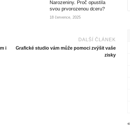
Narozeniny. Proč opustila
svou prvorozenou dceru?
18 července, 2025
DALŠÍ ČLÁNEK
m i
Grafické studio vám může pomoci zvýšit vaše
zisky
«