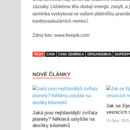
zázraky. Lidskému tělu dodají energii, zasytí, 
semínka vyskytovat ve vašem jídelníčku pravideln
kardiovaskulárních nemocí.
Zdroj foto: www.freepik.com
TAGY
CHIA
CHIA SEMÍNKA
ORGANISMUS
SUPERP
NOVÉ ČLÁNKY
Jak se žije
vesnicích 
Jaká jsou nejhlasitější zvířata
planety? Některá uslyšíte na
15 října, 2025
desítky kilometrů