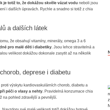
 je totiž to, že dokážou skvěle vázat vodu
neboli jsou
čení i dalších úpravách. Rychle a snadno si totiž z chia
lů a dalších látek
tomu, že obsahují vitamíny, minerály, omega 3 a 6
né pro malé děti i diabetiky
. Jsou lehce stravitelná a
 malou velikost dokážou dokonale zasytit až na několik
chorob, deprese i diabetu
roti výskytu kardiovaskulárních chorob, diabetu a
i péči o vlasy a nehty
. Pravidelná konzumace chia
iž na pohled zdravější a pevnější.
. Navzdory své malé velikosti totiž dokážou hotové