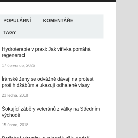
POPULÁRNÍ
KOMENTÁŘE
TAGY
Hydroterapie v praxi: Jak vířivka pomáhá
regeneraci
17 července, 2026
Íránské ženy se odvážně dávají na protest
proti hidžábům a ukazují odhalené vlasy
23 ledna, 2018
Šokující záběry veteránů z války na Středním
východě
15 února, 2018