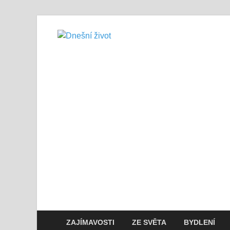
Dnešní živo
Vše, co potřebujete vědět pro přež
ZAJÍMAVOSTI
ZE SVĚTA
BYDLENÍ