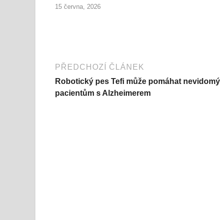
15 června, 2026
PŘEDCHOZÍ ČLÁNEK
Robotický pes Tefi může pomáhat nevidomý
pacientům s Alzheimerem