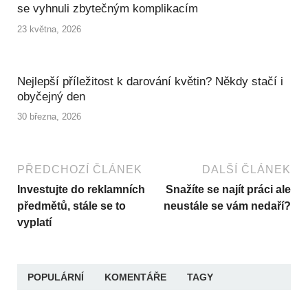
se vyhnuli zbytečným komplikacím
23 května, 2026
Nejlepší příležitost k darování květin? Někdy stačí i
obyčejný den
30 března, 2026
PŘEDCHOZÍ ČLÁNEK
DALŠÍ ČLÁNEK
Investujte do reklamních
Snažíte se najít práci ale
předmětů, stále se to
neustále se vám nedaří?
vyplatí
POPULÁRNÍ
KOMENTÁŘE
TAGY