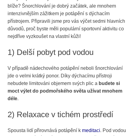
blíže? Šnorchlování je dobrý začátek, ale mnohem
intenzivnějším zážitkem je potápění s dýchacím
přístrojem. Připravili jsme pro vás výčet sedmi hlavních
důvodů, proč byste měli populární sportovní aktivitu co
nejdříve vyzkoušet na vlastní kůži!
1) Delší pobyt pod vodou
V případě nádechového potápění neboli šnorchlování
jde o velmi krátký ponor. Díky dýchacímu přístroji
nebudete limitováni objemem svých plic a
budete si
moct výlet do podmořského světa užívat mnohem
déle
.
2) Relaxace v tichém prostředí
Spousta lidí přirovnává potápění k
meditaci
. Pod vodou