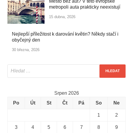
Město bez aut? V této evropské
metropoli auta prakticky neexistují
15 dubna, 2026
Nejlepší příležitost k darování květin? Někdy stačí i
obyčejný den
30 března, 2026
Srpen 2026
Po
Út
St
Čt
Pá
So
Ne
1
2
3
4
5
6
7
8
9