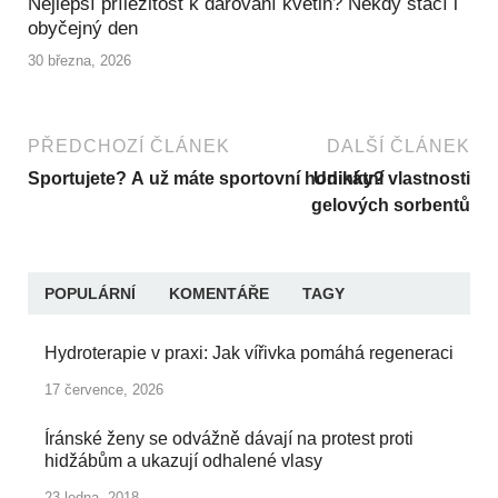
Nejlepší příležitost k darování květin? Někdy stačí i
obyčejný den
30 března, 2026
PŘEDCHOZÍ ČLÁNEK
DALŠÍ ČLÁNEK
Sportujete? A už máte sportovní hodinky?
Unikátní vlastnosti
gelových sorbentů
POPULÁRNÍ
KOMENTÁŘE
TAGY
Hydroterapie v praxi: Jak vířivka pomáhá regeneraci
17 července, 2026
Íránské ženy se odvážně dávají na protest proti
hidžábům a ukazují odhalené vlasy
23 ledna, 2018