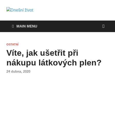
Dnešní život
Vše, co potřebujete vědět pro přežití v
současnosti
MAIN MENU
OSTATNÍ
Víte, jak ušetřit při
nákupu látkových plen?
24 dubna, 2020