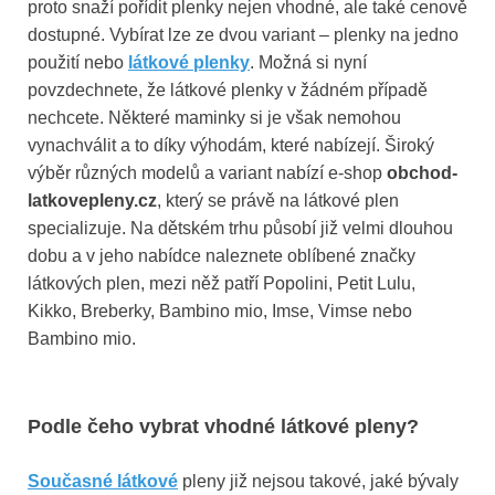
proto snaží pořídit plenky nejen vhodné, ale také cenově
dostupné. Vybírat lze ze dvou variant – plenky na jedno
použití nebo
látkové plenky
. Možná si nyní
povzdechnete, že látkové plenky v žádném případě
nechcete. Některé maminky si je však nemohou
vynachválit a to díky výhodám, které nabízejí. Široký
výběr různých modelů a variant nabízí e-shop
obchod-
latkovepleny.cz
, který se právě na látkové plen
specializuje. Na dětském trhu působí již velmi dlouhou
dobu a v jeho nabídce naleznete oblíbené značky
látkových plen, mezi něž patří Popolini, Petit Lulu,
Kikko, Breberky, Bambino mio, Imse, Vimse nebo
Bambino mio.
Podle čeho vybrat vhodné látkové pleny?
Současné látkové
pleny již nejsou takové, jaké bývaly