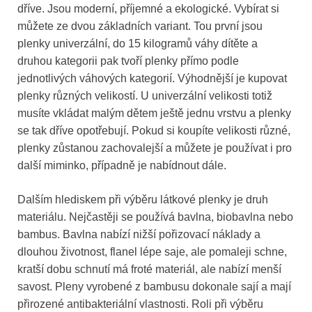
dříve. Jsou moderní, příjemné a ekologické. Vybírat si
můžete ze dvou základních variant. Tou první jsou
plenky univerzální, do 15 kilogramů váhy dítěte a
druhou kategorii pak tvoří plenky přímo podle
jednotlivých váhových kategorií. Výhodnější je kupovat
plenky různých velikostí. U univerzální velikosti totiž
musíte vkládat malým dětem ještě jednu vrstvu a plenky
se tak dříve opotřebují. Pokud si koupíte velikosti různé,
plenky zůstanou zachovalejší a můžete je používat i pro
další miminko, případně je nabídnout dále.
Dalším hlediskem při výběru látkové plenky je druh
materiálu. Nejčastěji se používá bavlna, biobavlna nebo
bambus. Bavlna nabízí nižší pořizovací náklady a
dlouhou životnost, flanel lépe saje, ale pomaleji schne,
kratší dobu schnutí má froté materiál, ale nabízí menší
savost. Pleny vyrobené z bambusu dokonale sají a mají
přirozené antibakteriální vlastnosti. Roli při výběru