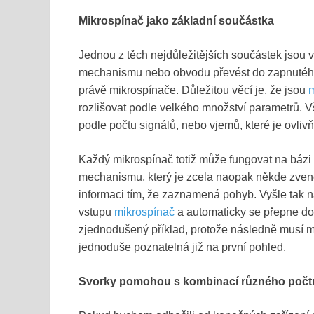
Mikrospínač jako základní součástka
Jednou z těch nejdůležitějších součástek jsou
mechanismu nebo obvodu převést do zapnutého
právě mikrospínače. Důležitou věcí je, že jsou
m
rozlišovat podle velkého množství parametrů. Vš
podle počtu signálů, nebo vjemů, které je ovlivň
Každý mikrospínač totiž může fungovat na báz
mechanismu, který je zcela naopak někde zven
informaci tím, že zaznamená pohyb. Vyšle tak na
vstupu
mikrospínač
a automaticky se přepne do 
zjednodušený příklad, protože následně musí mít i
jednoduše poznatelná již na první pohled.
Svorky pomohou s kombinací různého počtu