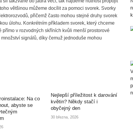
šli takzvaně do jádra věci, tak najdeme nutnost propojit
 toho většinou můžeme docílit za pomoci svorek. Svorky
ektrorozvodů, přičemž často mohou stejné druhy svorek
tickou úlohu. Konkrétním příkladem svorek, který chceme
é přímo v rozvodných skříních kvůli menší prostorové
ké množství signálů, díky čemuž jednoduše mohou
Nejlepší příležitost k darování
roinstalace: Na co
květin? Někdy stačí i
out, abyste se
obyčejný den
ytečným
30 března, 2026
ím
26