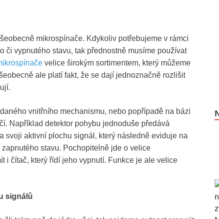
 všeobecně mikrospínače. Kdykoliv potřebujeme v rámci
 či vypnutého stavu, tak přednostně musíme používat
ikrospínače
velice širokým sortimentem, který můžeme
eobecně ale platí fakt, že se dají jednoznačně rozlišit
ují.
i daného vnitřního mechanismu, nebo popřípadě na bázi
čí. Například detektor pohybu jednoduše předává
 svoji aktivní plochu signál, který následně eviduje na
zapnutého stavu. Pochopitelně jde o velice
 čítač, který řídí jeho vypnutí. Funkce je ale velice
 signálů