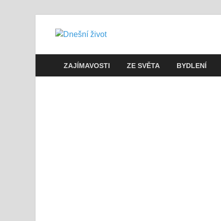
Dnešní živo
Vše, co potřebujete vědět pro přež
ZAJÍMAVOSTI
ZE SVĚTA
BYDLENÍ