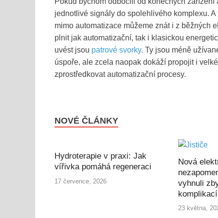
Pokud bychom odbočili od konečných zařízení a 
jednotlivé signály do spolehlivého komplexu. A
mimo automatizace můžeme znát i z běžných el
plnit jak automatizační, tak i klasickou energe
uvést jsou
patrové svorky
. Ty jsou méně užívan
úspoře, ale zcela naopak dokáží propojit i vel
zprostředkovat automatizační procesy.
NOVÉ ČLÁNKY
Hydroterapie v praxi: Jak
Nová elekt
vířivka pomáhá regeneraci
nezapomen
17 července, 2026
vyhnuli zb
komplikac
23 května, 20