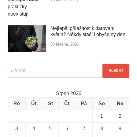
Nejlepší příležitost k darování
květin? Někdy stačí i obyčejný den
30 března, 2026
Srpen 2026
Po
Út
St
Čt
Pá
So
Ne
1
2
3
4
5
6
7
8
9