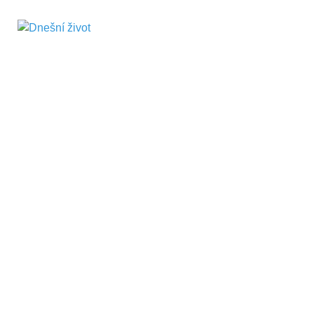
Dnešní život
Vše, co potřebujete vědět pro přežití v
současnosti