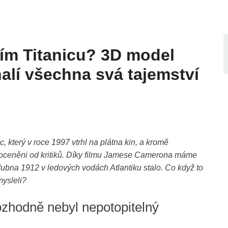
ním Titanicu? 3D model
halí všechna svá tajemství
ic, který v roce 1997 vtrhl na plátna kin, a kromě
du oceněni od kritiků. Díky filmu Jamese Camerona máme
ubna 1912 v ledových vodách Atlantiku stalo. Co když to
mysleli?
rozhodně nebyl nepotopitelný