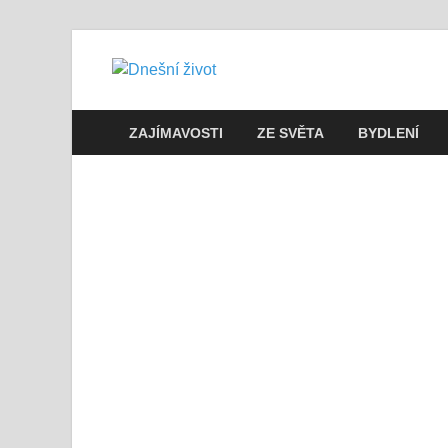
Dnešní živo
Vše, co potřebujete vědět pro přež
ZAJÍMAVOSTI
ZE SVĚTA
BYDLENÍ