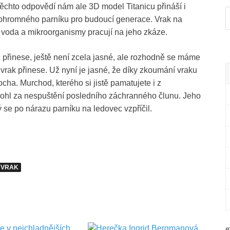
ěchto odpovědí nám ale 3D model Titanicu přináší i
 ohromného parníku pro budoucí generace. Vrak na
 voda a mikroorganismy pracují na jeho zkáze.
přinese, ještě není zcela jasné, ale rozhodně se máme
 vrak přinese. Už nyní je jasné, že díky zkoumání vraku
cha. Murchod, kterého si jistě pamatujete i z
emohl za nespuštění posledního záchranného člunu. Jeho
rý se po nárazu parníku na ledovec vzpříčil.
VRAK
«