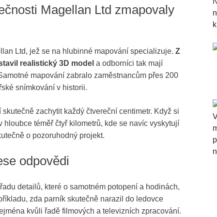
ečnosti Magellan Ltd zmapovaly
lan Ltd, jež se na hlubinné mapování specializuje.
Z
stavil realistický 3D model
a odborníci tak mají
ka. Samotné mapování zabralo zaměstnancům přes 200
ské snímkování v historii.
 skutečně zachytit každý čtvereční centimetr. Když si
 hloubce téměř čtyř kilometrů, kde se navíc vyskytují
kutečně o pozoruhodný projekt.
ese odpovědi
řadu detailů, které o samotném potopení a hodinách,
říkladu, zda parník skutečně narazil do ledovce
jména kvůli řadě filmových a televizních zpracování.