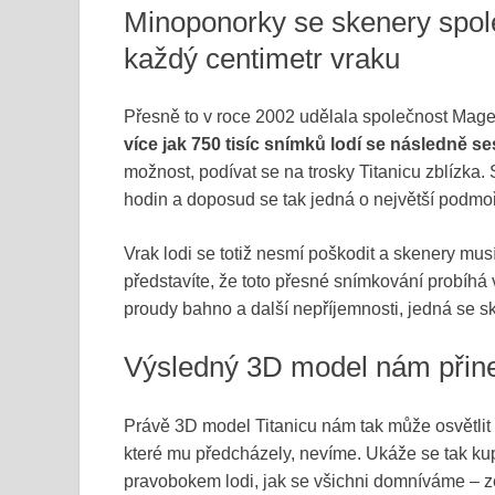
Minoponorky se skenery spol
každý centimetr vraku
Přesně to v roce 2002 udělala společnost Magel
více jak 750 tisíc snímků lodí se následně se
možnost, podívat se na trosky Titanicu zblíz
hodin a doposud se tak jedná o největší podmoř
Vrak lodi se totiž nesmí poškodit a skenery musí
představíte, že toto přesné snímkování probíhá v
proudy bahno a další nepříjemnosti, jedná se s
Výsledný 3D model nám přin
Právě 3D model Titanicu nám tak může osvětlit 
které mu předcházely, nevíme. Ukáže se tak kup
pravobokem lodi, jak se všichni domníváme – ze