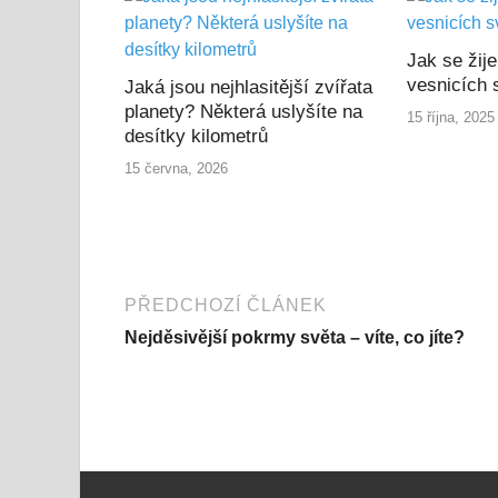
Jak se žije
vesnicích 
Jaká jsou nejhlasitější zvířata
planety? Některá uslyšíte na
15 října, 2025
desítky kilometrů
15 června, 2026
PŘEDCHOZÍ ČLÁNEK
Nejděsivější pokrmy světa – víte, co jíte?