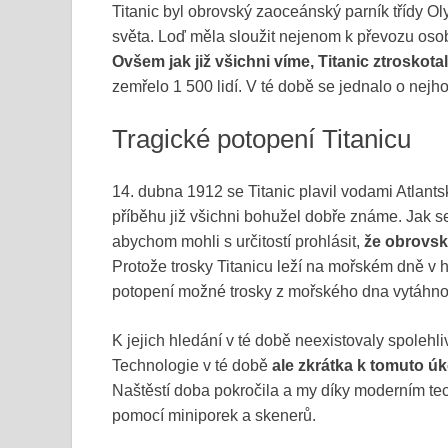
Titanic byl obrovský zaoceánský parník třídy O
světa. Loď měla sloužit nejenom k převozu oso
Ovšem jak již všichni víme, Titanic ztroskot
zemřelo 1 500 lidí. V té době se jednalo o nejhor
Tragické potopení Titanicu
14. dubna 1912 se Titanic plavil vodami Atlant
příběhu již všichni bohužel dobře známe. Jak s
abychom mohli s určitostí prohlásit,
že obrovsk
Protože trosky Titanicu leží na mořském dně v 
potopení možné trosky z mořského dna vytáhno
K jejich hledání v té době neexistovaly spolehli
Technologie v té době
ale zkrátka k tomuto úk
Naštěstí doba pokročila a my díky moderním t
pomocí miniporek a skenerů.