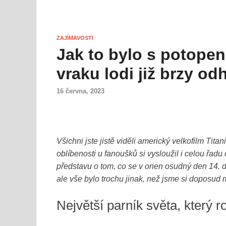
ZAJÍMAVOSTI
Jak to bylo s potope
vraku lodi již brzy od
16 června, 2023
Všichni jste jistě viděli americký velkofilm Titan
oblíbenosti u fanoušků si vysloužil i celou řa
představu o tom, co se v onen osudný den 14. d
ale vše bylo trochu jinak, než jsme si doposud 
Největší parník světa, který 