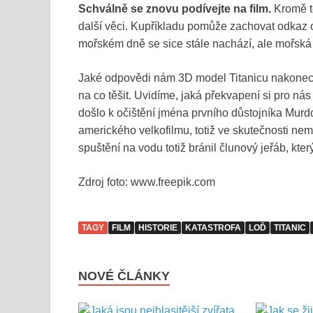
Schválně se znovu podívejte na film.
Kromě t
další věci. Kupříkladu pomůže zachovat odkaz
mořském dně se sice stále nachází, ale mořská
Jaké odpovědi nám 3D model Titanicu nakonec 
na co těšit. Uvidíme, jaká překvapení si pro nás
došlo k očištění jména prvního důstojníka Murdo
amerického velkofilmu, totiž ve skutečnosti n
spuštění na vodu totiž bránil člunový jeřáb, kte
Zdroj foto: www.freepik.com
TAGY
FILM
HISTORIE
KATASTROFA
LOĎ
TITANIC
NOVÉ ČLÁNKY