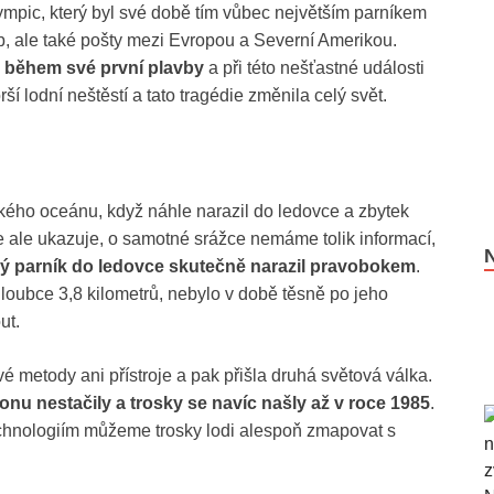
lympic, který byl své době tím vůbec největším parníkem
b, ale také pošty mezi Evropou a Severní Amerikou.
al během své první plavby
a při této nešťastné události
ší lodní neštěstí a tato tragédie změnila celý svět.
ského oceánu, když náhle narazil do ledovce a zbytek
e ale ukazuje, o samotné srážce nemáme tolik informací,
ý parník do ledovce skutečně narazil pravobokem
.
hloubce 3,8 kilometrů, nebylo v době těsně po jeho
ut.
vé metody ani přístroje a pak přišla druhá světová válka.
onu nestačily a trosky se navíc našly až v roce 1985
.
echnologiím můžeme trosky lodi alespoň zmapovat s