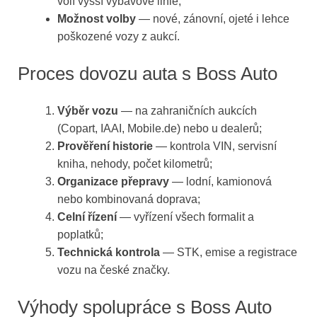
volí vyšší výbavové linie;
Možnost volby
— nové, zánovní, ojeté i lehce
poškozené vozy z aukcí.
Proces dovozu auta s Boss Auto
Výběr vozu
— na zahraničních aukcích
(Copart, IAAI, Mobile.de) nebo u dealerů;
Prověření historie
— kontrola VIN, servisní
kniha, nehody, počet kilometrů;
Organizace přepravy
— lodní, kamionová
nebo kombinovaná doprava;
Celní řízení
— vyřízení všech formalit a
poplatků;
Technická kontrola
— STK, emise a registrace
vozu na české značky.
Výhody spolupráce s Boss Auto