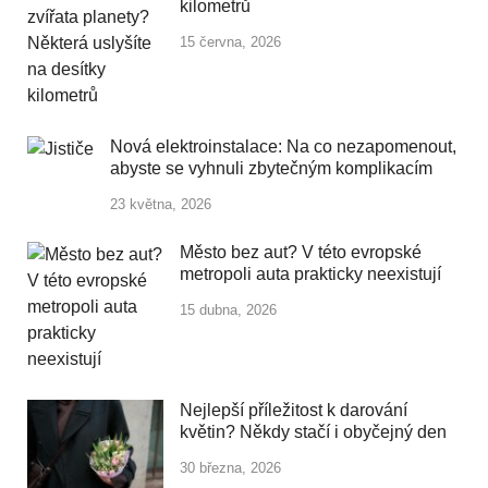
kilometrů
15 června, 2026
Nová elektroinstalace: Na co nezapomenout,
abyste se vyhnuli zbytečným komplikacím
23 května, 2026
Město bez aut? V této evropské
metropoli auta prakticky neexistují
15 dubna, 2026
Nejlepší příležitost k darování
květin? Někdy stačí i obyčejný den
30 března, 2026