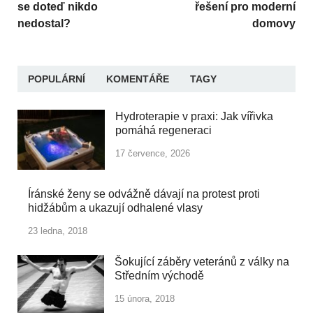
se doteď nikdo
řešení pro moderní
nedostal?
domovy
POPULÁRNÍ
KOMENTÁŘE
TAGY
Hydroterapie v praxi: Jak vířivka
pomáhá regeneraci
17 července, 2026
Íránské ženy se odvážně dávají na protest proti
hidžábům a ukazují odhalené vlasy
23 ledna, 2018
Šokující záběry veteránů z války na
Středním východě
15 února, 2018