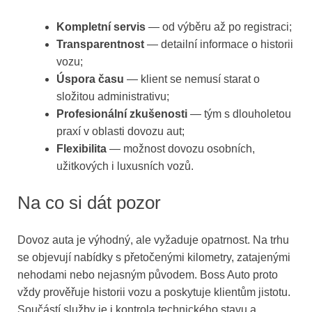
Kompletní servis
— od výběru až po registraci;
Transparentnost
— detailní informace o historii
vozu;
Úspora času
— klient se nemusí starat o
složitou administrativu;
Profesionální zkušenosti
— tým s dlouholetou
praxí v oblasti dovozu aut;
Flexibilita
— možnost dovozu osobních,
užitkových i luxusních vozů.
Na co si dát pozor
Dovoz auta je výhodný, ale vyžaduje opatrnost. Na trhu
se objevují nabídky s přetočenými kilometry, zatajenými
nehodami nebo nejasným původem. Boss Auto proto
vždy prověřuje historii vozu a poskytuje klientům jistotu.
Součástí služby je i kontrola technického stavu a