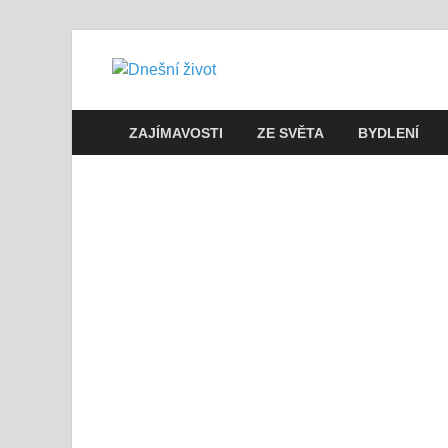
Dnešní živo
Vše, co potřebujete vědět pro přež
ZAJÍMAVOSTI
ZE SVĚTA
BYDLENÍ