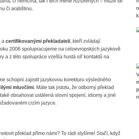
lština, či němčina, tak i těch méně rozšířených – může se
inu či arabštinu.
 a
certifikovanými překladateli
, kteří zvládají
Od roku 2006 spolupracujeme na celoevropských jazykově
y a z této spolupráce vzešla hustá síť kontaktů na
sme schopni zajistit jazykovou korekturu výsledného
ilými mluvčími
. Máte tak jistotu, že odborný překlad
také obsahovat ustálená slovní spojení, idiomy a jiné
ožadovaném cizím jazyce.
hotovit překlad přímo námi? To rádi slyšíme! Stačí, když