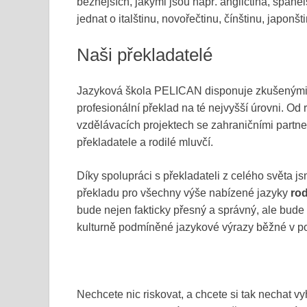
běžnějších, jakými jsou např. angličtina, španě
jednat o italštinu, novořečtinu, čínštinu, japonšt
Naši překladatelé
Jazyková škola PELICAN disponuje zkušenými
profesionální překlad na té nejvyšší úrovni. 
vzdělávacích projektech se zahraničními partner
překladatele a rodilé mluvčí.
Díky spolupráci s překladateli z celého světa j
překladu pro všechny výše nabízené jazyky
rod
bude nejen fakticky přesný a správný, ale bude 
kulturně podmíněné jazykové výrazy běžné v p
Nechcete nic riskovat, a chcete si tak nechat vy