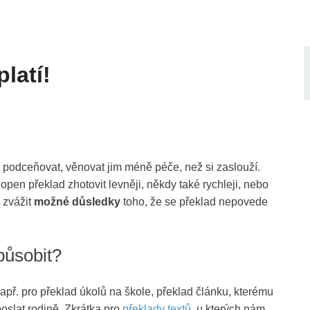
latí!
 podceňovat, věnovat jim méně péče, než si zaslouží.
open překlad zhotovit levněji, někdy také rychleji, nebo
 zvážit
možné důsledky
toho, že se překlad nepovede
působit?
. pro překlad úkolů na škole, překlad článku, kterému
oslat rodině. Zkrátka pro
překlady textů
, u kterých nám