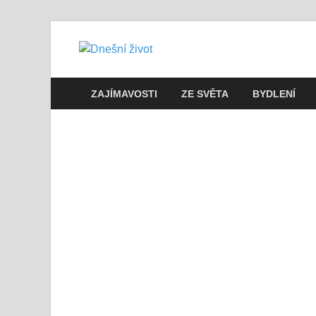
Dnešní živo
Vše, co potřebujete vědět pro přež
ZAJÍMAVOSTI
ZE SVĚTA
BYDLENÍ