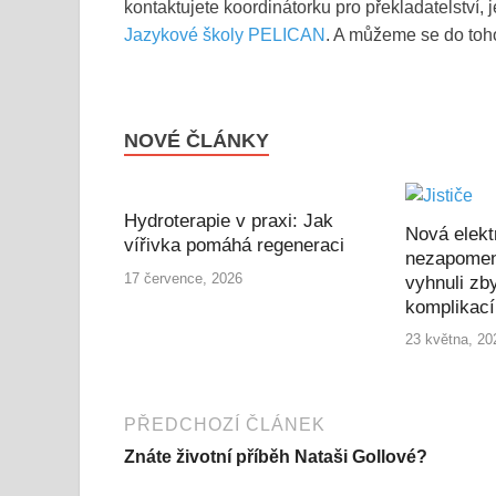
kontaktujete koordinátorku pro překladatelství,
Jazykové školy PELICAN
. A můžeme se do toho 
NOVÉ ČLÁNKY
Hydroterapie v praxi: Jak
Nová elekt
vířivka pomáhá regeneraci
nezapomen
17 července, 2026
vyhnuli zb
komplikac
23 května, 20
PŘEDCHOZÍ ČLÁNEK
Znáte životní příběh Nataši Gollové?