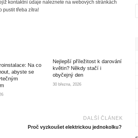
 jejíž kontaktní údaje naleznete na webových stránkách
pustit třeba zítra!
Nejlepší příležitost k darování
roinstalace: Na co
květin? Někdy stačí i
out, abyste se
obyčejný den
ytečným
30 března, 2026
ím
26
DALŠÍ ČLÁNEK
Proč vyzkoušet elektrickou jednokolku?
«