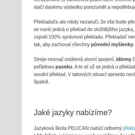
stačí danému výsledku porozumět a nepotřeb
Překladače ale nikdy nezaručí, že vše bude pře
se navíc jedná o překlad do složitějšího jazyka
zajistit 100% správnost překladu. Překladač n
tak, aby zachoval všechny
původní myšlenky
.
Stroje neznají ustálená slovní spojení,
idiomy
č
pořádnou
paseku
. A to ať už se jedná o překl
soudní překlad. V takových situací opravdu ne
špatně.
Jaké jazyky nabízíme?
Jazyková škola PELICAN nabízí odborný
překl