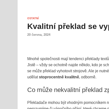
OSTATNÍ
Kvalitní překlad se vyp
20 června, 2024
Mnohé společnosti mají tendenci překlady textů
Jistě – vždy se ochotně najde někdo, kdo je sch
se může překlad vyhotovit strojově. Ale je nutné
udělat
stoprocentně kvalitně
, odborně.
Co může nekvalitní překlad z
Překladače mohou být vhodným pomocníkem např
nerozumíme či vánočního přání, které chceme p