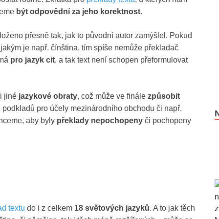
ujeme
být odpovědní za jeho korektnost
.
loženo přesně tak, jak to původní autor zamýšlel. Pokud
, jakým je např. čínština, tím spíše nemůže překladač
emá
pro jazyk cit
, a tak text není schopen přeformulovat
i jiné
jazykové obraty
, což může ve finále
způsobit
ad podkladů pro účely mezinárodního obchodu či např.
chceme, aby byly
překlady nepochopeny
či pochopeny
ad textu
do i z celkem
18 světových jazyků
. A to jak těch