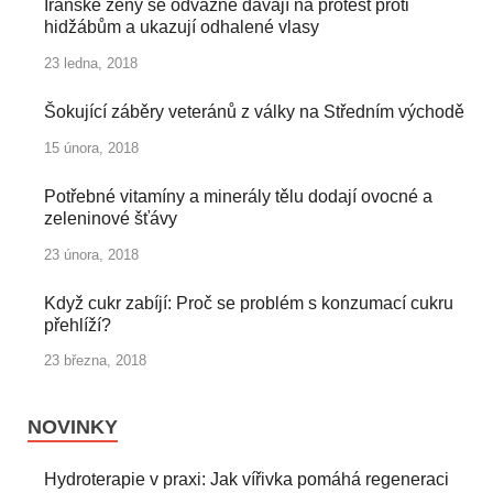
Íránské ženy se odvážně dávají na protest proti
hidžábům a ukazují odhalené vlasy
23 ledna, 2018
Šokující záběry veteránů z války na Středním východě
15 února, 2018
Potřebné vitamíny a minerály tělu dodají ovocné a
zeleninové šťávy
23 února, 2018
Když cukr zabíjí: Proč se problém s konzumací cukru
přehlíží?
23 března, 2018
NOVINKY
Hydroterapie v praxi: Jak vířivka pomáhá regeneraci