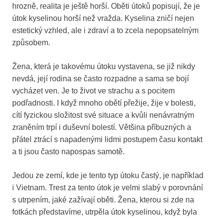
hrozně, realita je ještě horší. Oběti útoků popisují, že je
útok kyselinou horší než vražda. Kyselina zničí nejen
estetický vzhled, ale i zdraví a to zcela nepopsatelným
způsobem.
Žena, která je takovému útoku vystavena, se již nikdy
nevdá, její rodina se často rozpadne a sama se bojí
vycházet ven. Je to život ve strachu a s pocitem
podřadnosti. I když mnoho obětí přežije, žije v bolesti,
cítí fyzickou složitost své situace a kvůli nenávratným
zraněním trpí i duševní bolestí. Většina příbuzných a
přátel ztrácí s napadenými lidmi postupem času kontakt
a ti jsou často napospas samotě.
Jedou ze zemí, kde je tento typ útoku častý, je například
i Vietnam. Trest za tento útok je velmi slabý v porovnání
s utrpením, jaké zažívají oběti. Žena, kterou si zde na
fotkách představíme, utrpěla útok kyselinou, když byla